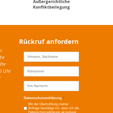
Außergerichtliche
Konfliktbeilegung
Rückruf anfordern
hr
Uhr
Uhr
00 Uhr
r
Datenschutzerklärung
*
Mit der Übermittlung meiner
Anfrage bestätige ich, dass ich die
Datenschutzerklärung
akzeptiere.