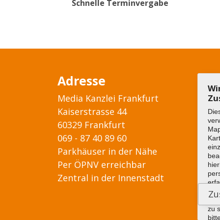
Schnelle Terminvergabe
Adresse
Wi
Media Kanzlei Frankfurt
Zu
Kaiserstrasse 44
Die
ver
60329 Frankfurt
Ma
069 - 87 40 89 60
Kar
ein
Parkhäuser in der Nähe
bea
Per ÖPNV erreichbar
hier
per
Zentral in der Innenstadt
erf
wer
die
zu 
bitt