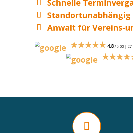
Schnelle Terminverg
Standortunabhängig
Anwalt für Vereins-u
★★★★★
4.8
/ 5.00 | 2
★★★★