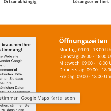
Ortsunabhängig
Lösungsorientiert
Öffnungszeiten
r brauchen Ihre
stimmung!
Montag: 09:00 - 18:00 U
Dienstag: 09:00 - 18:00 
se Webseite
wendet Google
Mittwoch: 09:00 - 18:00 
ps um
Donnerstag: 09:00 - 18:
tenmaterial
zubinden. Bitte
Freitag: 09:00 - 18:00 Uh
chten Sie dass
bei Ihre
sönlichen Daten
asst und gesammelt
den können. Um
 Google Maps Karte
sehen, stimmen Sie
e zu, dass diese