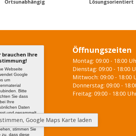
Ortsunabhängig
Lösungsorientiert
Öffnungszeiten
r brauchen Ihre
stimmung!
Montag: 09:00 - 18:00 U
Dienstag: 09:00 - 18:00 
se Webseite
wendet Google
Mittwoch: 09:00 - 18:00 
ps um
Donnerstag: 09:00 - 18:
tenmaterial
zubinden. Bitte
Freitag: 09:00 - 18:00 Uh
chten Sie dass
bei Ihre
sönlichen Daten
asst und gesammelt
den können. Um
 Google Maps Karte
sehen, stimmen Sie
e zu, dass diese