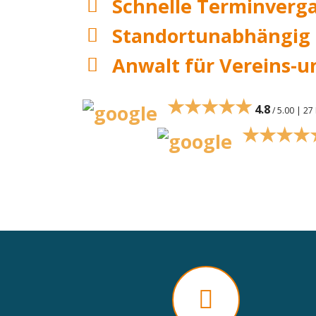
Schnelle Terminverg
Standortunabhängig
Anwalt für Vereins-u
★★★★★
4.8
/ 5.00 | 2
★★★★