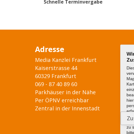
Schnelle Terminvergabe
Adresse
Wi
Media Kanzlei Frankfurt
Zu
Kaiserstrasse 44
Die
ver
60329 Frankfurt
Ma
069 - 87 40 89 60
Kar
ein
Parkhäuser in der Nähe
bea
Per ÖPNV erreichbar
hier
per
Zentral in der Innenstadt
erf
wer
die
zu 
bitt