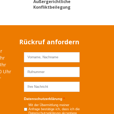
Außergerichtliche
Konfliktbeilegung
Rückruf anfordern
hr
Uhr
Uhr
00 Uhr
r
Datenschutzerklärung
*
Mit der Übermittlung meiner
Anfrage bestätige ich, dass ich die
Datenschutzerklärung
akzeptiere.