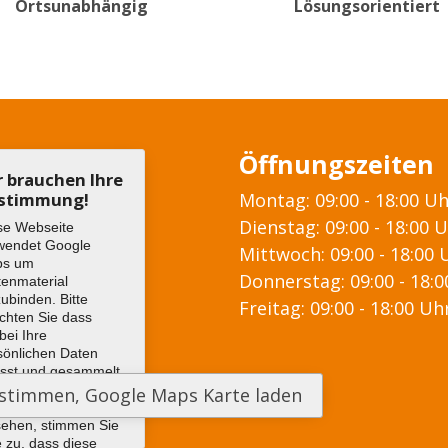
Ortsunabhängig
Lösungsorientiert
Öffnungszeiten
r brauchen Ihre
stimmung!
Montag: 09:00 - 18:00 U
Dienstag: 09:00 - 18:00 
se Webseite
wendet Google
Mittwoch: 09:00 - 18:00 
ps um
Donnerstag: 09:00 - 18:
tenmaterial
zubinden. Bitte
Freitag: 09:00 - 18:00 Uh
chten Sie dass
bei Ihre
sönlichen Daten
asst und gesammelt
den können. Um
 Google Maps Karte
sehen, stimmen Sie
e zu, dass diese