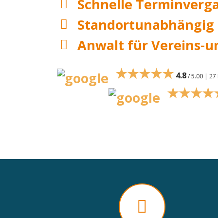
Schnelle Terminverg
Standortunabhängig
Anwalt für Vereins-u
★★★★★
4.8
/ 5.00 | 2
★★★★