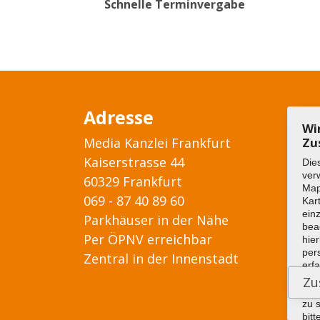
Schnelle Terminvergabe
Adresse
Wi
Media Kanzlei Frankfurt
Zu
Kaiserstrasse 44
Die
ver
60329 Frankfurt
Ma
069 - 87 40 89 60
Kar
ein
Parkhäuser in der Nähe
bea
Per ÖPNV erreichbar
hier
per
Zentral in der Innenstadt
erf
wer
die
zu 
bitt