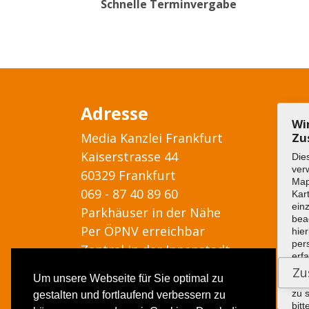
Schnelle Terminvergabe
Adresse
Wi
Media Kanzlei Frankfurt
Zu
Kaiserstrasse 44
Die
ver
60329 Frankfurt
Ma
069 - 87 40 89 60
Kar
ein
Parkhäuser in der Nähe
bea
Per ÖPNV erreichbar
hier
per
Zentral in der Innenstadt
erf
wer
Um unsere Webseite für Sie optimal zu
die
zu 
gestalten und fortlaufend verbessern zu
bitt