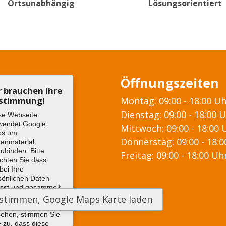
Ortsunabhängig
Lösungsorientiert
Öffnungszeiten
r brauchen Ihre
stimmung!
Montag: 09:00 - 18:00 U
Dienstag: 09:00 - 18:00 
se Webseite
wendet Google
Mittwoch: 09:00 - 18:00 
ps um
Donnerstag: 09:00 - 18:
tenmaterial
zubinden. Bitte
Freitag: 09:00 - 18:00 Uh
chten Sie dass
bei Ihre
sönlichen Daten
asst und gesammelt
den können. Um
 Google Maps Karte
sehen, stimmen Sie
e zu, dass diese