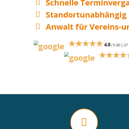
Schnelle Terminverg
Standortunabhängig
Anwalt für Vereins-u
★★★★★
4.8
/ 5.00 | 2
★★★★