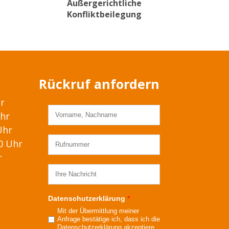
Außergerichtliche
Konfliktbeilegung
Rückruf anfordern
hr
Uhr
Uhr
00 Uhr
r
Datenschutzerklärung
*
Mit der Übermittlung meiner
Anfrage bestätige ich, dass ich die
Datenschutzerklärung
akzeptiere.