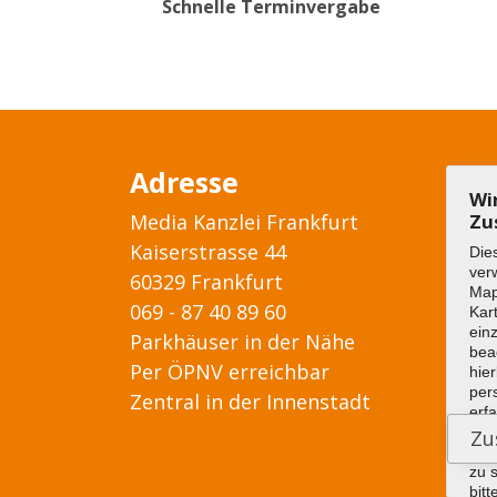
Schnelle Terminvergabe
Adresse
Wi
Media Kanzlei Frankfurt
Zu
Kaiserstrasse 44
Die
ver
60329 Frankfurt
Ma
069 - 87 40 89 60
Kar
ein
Parkhäuser in der Nähe
bea
Per ÖPNV erreichbar
hier
per
Zentral in der Innenstadt
erf
wer
die
zu 
bitt