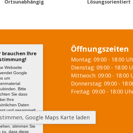
Ortsunabhängig
Lösungsorientiert
Öffnungszeiten
r brauchen Ihre
stimmung!
Montag: 09:00 - 18:00 U
Dienstag: 09:00 - 18:00 
se Webseite
wendet Google
Mittwoch: 09:00 - 18:00 
ps um
Donnerstag: 09:00 - 18:
tenmaterial
zubinden. Bitte
Freitag: 09:00 - 18:00 Uh
chten Sie dass
bei Ihre
sönlichen Daten
asst und gesammelt
den können. Um
 Google Maps Karte
sehen, stimmen Sie
e zu, dass diese