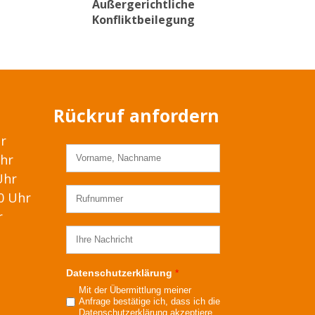
Außergerichtliche
Konfliktbeilegung
Rückruf anfordern
hr
Uhr
Uhr
00 Uhr
r
Datenschutzerklärung
*
Mit der Übermittlung meiner
Anfrage bestätige ich, dass ich die
Datenschutzerklärung
akzeptiere.