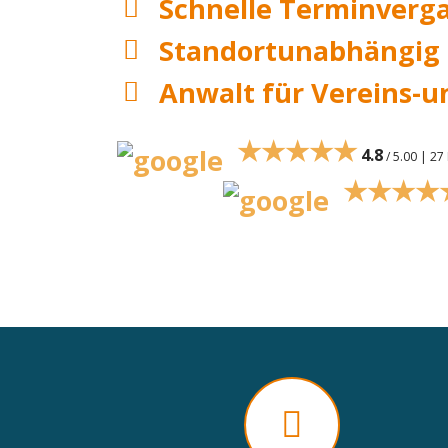
Schnelle Terminverg
Standortunabhängig
Anwalt für Vereins-u
★★★★★
4.8
/ 5.00 | 2
★★★★