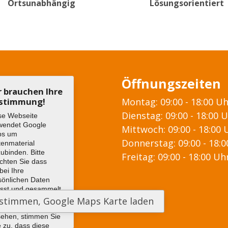
Ortsunabhängig
Lösungsorientiert
Öffnungszeiten
r brauchen Ihre
stimmung!
Montag: 09:00 - 18:00 U
Dienstag: 09:00 - 18:00 
se Webseite
wendet Google
Mittwoch: 09:00 - 18:00 
ps um
Donnerstag: 09:00 - 18:
tenmaterial
zubinden. Bitte
Freitag: 09:00 - 18:00 Uh
chten Sie dass
bei Ihre
sönlichen Daten
asst und gesammelt
den können. Um
 Google Maps Karte
sehen, stimmen Sie
e zu, dass diese