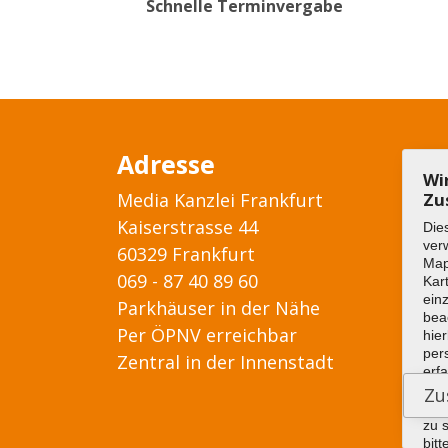
Schnelle Terminvergabe
Adresse
Wi
Media Kanzlei Frankfurt
Zu
Kaiserstrasse 44
Die
ver
60329 Frankfurt
Ma
069 - 87 40 89 60
Kar
ein
Parkhäuser in der Nähe
bea
Per ÖPNV erreichbar
hier
per
Zentral in der Innenstadt
erf
wer
die
zu 
bitt