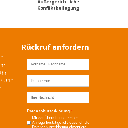
Außergerichtliche
Konfliktbeilegung
Rückruf anfordern
hr
Uhr
Uhr
00 Uhr
r
Datenschutzerklärung
*
Mit der Übermittlung meiner
Anfrage bestätige ich, dass ich die
Datenschutzerklärung
akzeptiere.