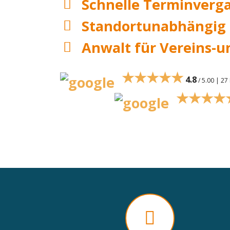
Schnelle Terminverg
Standortunabhängig
Anwalt für Vereins-u
★★★★★
4.8
/ 5.00 | 2
★★★★